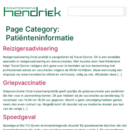
Page Category:
Patiënteninformatie
Reizigersadvisering
Reizigersadvisering Onze praktijk is aangesloten bij Travel Doctor. Dit is een landelijke
specialist in reizigersadvisering en reisvaccinaties. Met locaties door heel Nederland
helpt Travel Doctor reizigers zich goed voor te bereiden op hun bestemming met
professioneel advies en vaccinaties volgens de RIVM-richtlijnen. Maak eenvoudig een
afspraak via www.traveldoctor.nlSnel en vertrouwd, veilig op reis. Wij bieden deze […]
Griepvaccinatie
Griepvaccinatie Onze huisartsenpraktijk geeft jaarlijks de griepvaccinatie aan patiënten
die hier voor in aanmerking komen. Dit jaar hebben wij de vaccinaties op donderdag 13
november van 14.00 tot 18.00 uur gegeven. Mocht u geen uitnodiging hebben gehad,
neem dan even contact op. Mogelijk komt dit doordat wij uw medische dossier pas laat
van de vorige […]
Spoedgeval
Spoedgeval Bel 112 bij een levensbedreigende situatie! Bij spoedeisende klachten die niet
levensbedreigend zijn, belt u ons reguliere nummer en kiest u optie 1. Bij verwondingen