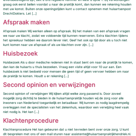
graag ook eerst bellen voordat u naar de praktijk komt, dan kunnen we rekening houden
met uw komst. Buiten onze openingstijden kunt u contact opnemen met huisartsenpost
DrechtDokters. Let […]
Afspraak maken
Afspraak maken Wij werken alleen op afspraak. Bij het maken van een afspraak vragen
we naar uw klacht, zodat we voldoende tijd kunnen reserveren. Extra klachten tijdens
het spreekuur hebben we daarom liever niet. Geef het ook op tijd door als u toch niet
kunt komen naar uw afspraak of als uw klachten over zijn. […]
Huisbezoek
Huisbezoek Als u door medische redenen niet in staat bent om naar de praktijk te komen,
dan kan de huisarts u thuis bezoeken. Vraag een visite altijd voor 10 uur aan. Een
huisbezoek is niet bedoeld voor mensen die geen tijd of geen vervoer hebben om naar
de praktijk te komen. Houdt u er rekening […]
Second opinion en verwijzingen
Second opinion of verwijzingen Wij kijken altijd welke zorg passend is. Door zoveel
mogelijk zorg dichtbij te bieden in de huisartsenpraktijk houden wij de zorg voor alle
inwoners van Nederland toegankelijk en betaalbaar. Wij kunnen zo nodig laagdrempelig
overleggen met de specialisten van het ziekenhuis, waardoor een verwijzing heel vaak
niet nodig is. Het kan […]
Klachtenprocedure
Klachtenprocedure Het kan gebeuren dat u niet tevreden bent over onze zorg. U kunt
dit bespreken met ons of een mail sturen naar assistente@huisartsenpraktijkhendriek.nl.