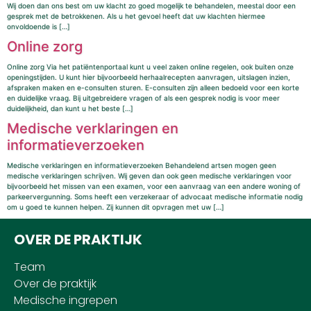
Wij doen dan ons best om uw klacht zo goed mogelijk te behandelen, meestal door een
gesprek met de betrokkenen. Als u het gevoel heeft dat uw klachten hiermee
onvoldoende is […]
Online zorg
Online zorg Via het patiëntenportaal kunt u veel zaken online regelen, ook buiten onze
openingstijden. U kunt hier bijvoorbeeld herhaalrecepten aanvragen, uitslagen inzien,
afspraken maken en e-consulten sturen. E-consulten zijn alleen bedoeld voor een korte
en duidelijke vraag. Bij uitgebreidere vragen of als een gesprek nodig is voor meer
duidelijkheid, dan kunt u het beste […]
Medische verklaringen en
informatieverzoeken
Medische verklaringen en informatieverzoeken Behandelend artsen mogen geen
medische verklaringen schrijven. Wij geven dan ook geen medische verklaringen voor
bijvoorbeeld het missen van een examen, voor een aanvraag van een andere woning of
parkeervergunning. Soms heeft een verzekeraar of advocaat medische informatie nodig
om u goed te kunnen helpen. Zij kunnen dit opvragen met uw […]
OVER DE PRAKTIJK
Team
Over de praktijk
Medische ingrepen